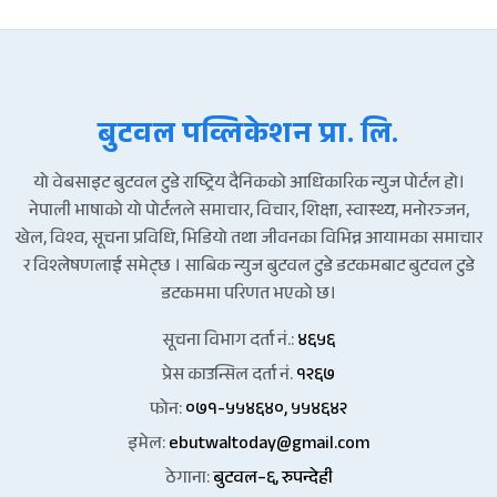
बुटवल पव्लिकेशन प्रा. लि.
यो वेबसाइट बुटवल टुडे राष्ट्रिय दैनिकको आधिकारिक न्युज पोर्टल हो।
नेपाली भाषाको यो पोर्टलले समाचार, विचार, शिक्षा, स्वास्थ्य, मनोरञ्जन,
खेल, विश्व, सूचना प्रविधि, भिडियो तथा जीवनका विभिन्न आयामका समाचार
र विश्लेषणलाई समेट्छ । साबिक न्युज बुटवल टुडे डटकमबाट बुटवल टुडे
डटकममा परिणत भएको छ।
सूचना विभाग दर्ता नं.:
४६५६
प्रेस काउन्सिल दर्ता नं.
१२६७
फोन:
०७१-५५४६४०, ५५४६४२
इमेल:
ebutwaltoday@gmail.com
ठेगाना:
बुटवल–६, रुपन्देही