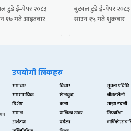
वल टुडे ई–पेपर २०८३
बुटवल टुडे ई–पेपर २०८३
न १७ गते आइतबार
साउन १५ गते शुक्रबार
उपयोगी लिंकहरु
समाचार
विचार
सूचना प्रविधि
समसामयिक
खेलकुद
जीवनशैली
विशेष
कला
साझा डबली
समाज
पालिका खबर
सिफारिश
िणत
अर्थतन्त्र
पर्यटन
वार्षिकोत्सव 