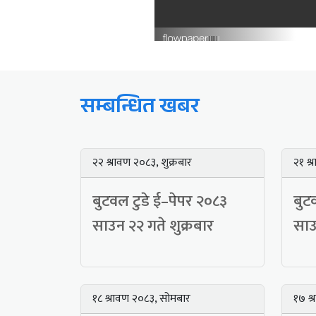
सम्बन्धित खबर
२२ श्रावण २०८३, शुक्रबार
२१ श्
बुटवल टुडे ई–पेपर २०८३
बुट
साउन २२ गते शुक्रबार
साउ
१८ श्रावण २०८३, सोमबार
१७ श