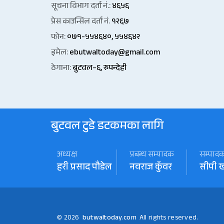
सूचना विभाग दर्ता नं.:
४६५६
प्रेस काउन्सिल दर्ता नं.
१२६७
फोन:
०७१-५५४६४०, ५५४६४२
इमेल:
ebutwaltoday@gmail.com
ठेगाना:
बुटवल–६, रुपन्देही
बुटवल टुडे डटकमका लागि
अध्यक्ष
प्रबन्ध सम्पादक
सम्पाद
हरी प्रसाद पौडेल
नवराज कॅुवर
सीपी 
© 2026
butwaltoday.com
All rights reserved.