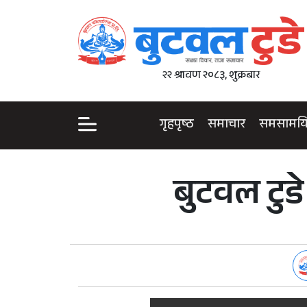
२२ श्रावण २०८३, शुक्रबार
गृहपृष्ठ
समाचार
समसामय
बुटवल टुड