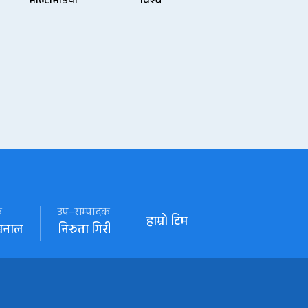
मल्टिमिडिया
विश्व
क
उप–सम्पादक
हाम्रो टिम
खनाल
निरुता गिरी