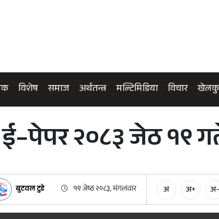
िक
विशेष
समाज
अर्थतन्त्र
मल्टिमिडिया
विचार
खेलक
े ई–पेपर २०८३ जेठ १९ ग
बुटवल टुडे
१९ जेष्ठ २०८३, मंगलवार
अ
अ+
अ