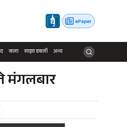
ePaper
ुद
कला
साझा डबली
अन्य
ते मंगलबार
-