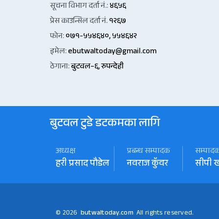
सूचना विभाग दर्ता नं.:
४६५६
प्रेस काउन्सिल दर्ता नं.
१२६७
फोन:
०७१-५५४६४०, ५५४६४२
इमेल:
ebutwaltoday@gmail.com
ठेगाना:
बुटवल–६, रुपन्देही
बुटवल टुडे डटकमका लागि
अध्यक्ष
प्रबन्ध सम्पादक
सम्पाद
हरी प्रसाद पौडेल
नवराज कॅुवर
सीपी 
© 2026
butwaltoday.com
All rights reserved.