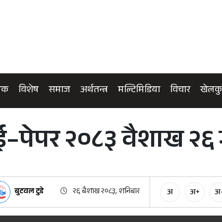
िक
विशेष
समाज
अर्थतन्त्र
मल्टिमिडिया
विचार
खेलक
 ई–पेपर २०८३ वैशाख २६
बुटवल टुडे
२६ बैशाख २०८३, शनिबार
अ
अ+
अ