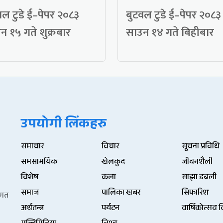
वल टुडे ई–पेपर २०८३
बुटवल टुडे ई–पेपर २०८३
न १५ गते शुक्रबार
साउन १४ गते बिहीबार
उपयोगी लिंकहरु
समाचार
विचार
सूचना प्रविधि
समसामयिक
खेलकुद
जीवनशैली
विशेष
कला
साझा डबली
समाज
पालिका खबर
सिफारिश
िणत
अर्थतन्त्र
पर्यटन
वार्षिकोत्सव 