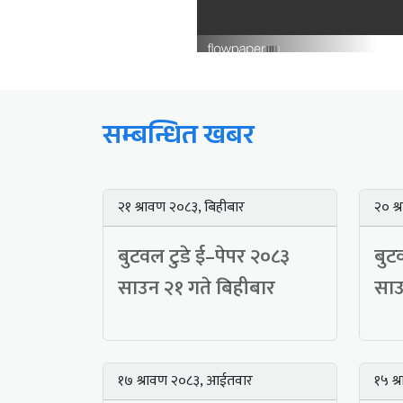
सम्बन्धित खबर
२१ श्रावण २०८३, बिहीबार
२० श्
बुटवल टुडे ई–पेपर २०८३
बुट
साउन २१ गते बिहीबार
साउ
१७ श्रावण २०८३, आईतवार
१५ श्