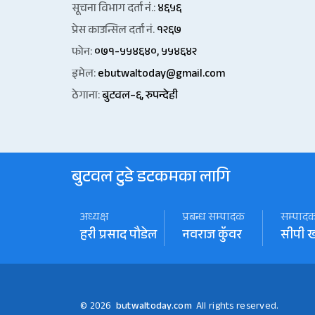
सूचना विभाग दर्ता नं.:
४६५६
प्रेस काउन्सिल दर्ता नं.
१२६७
फोन:
०७१-५५४६४०, ५५४६४२
इमेल:
ebutwaltoday@gmail.com
ठेगाना:
बुटवल–६, रुपन्देही
बुटवल टुडे डटकमका लागि
अध्यक्ष
प्रबन्ध सम्पादक
सम्पाद
हरी प्रसाद पौडेल
नवराज कॅुवर
सीपी 
© 2026
butwaltoday.com
All rights reserved.