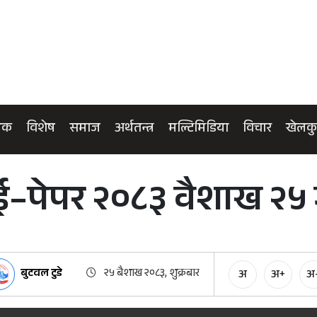
िक
विशेष
समाज
अर्थतन्त्र
मल्टिमिडिया
विचार
खेलक
 ई–पेपर २०८३ वैशाख २५ ग
बुटवल टुडे
२५ बैशाख २०८३, शुक्रबार
अ
अ+
अ