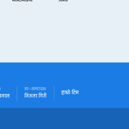
मल्टिमिडिया
विश्व
क
उप–सम्पादक
हाम्रो टिम
खनाल
निरुता गिरी