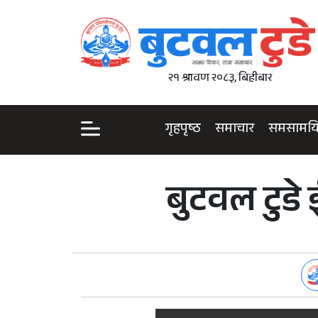
२१ श्रावण २०८३, बिहीबार
गृहपृष्ठ
समाचार
समसामय
बुटवल टुडे