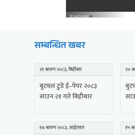
सम्बन्धित खबर
२१ श्रावण २०८३, बिहीबार
२० श्
बुटवल टुडे ई–पेपर २०८३
बुट
साउन २१ गते बिहीबार
साउ
१७ श्रावण २०८३, आईतवार
१५ श्