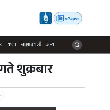
ePaper
ुद
कला
साझा डबली
अन्य
ते शुक्रबार
-