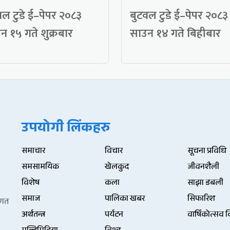
वल टुडे ई–पेपर २०८३
बुटवल टुडे ई–पेपर २०८३
न १५ गते शुक्रबार
साउन १४ गते बिहीबार
उपयोगी लिंकहरु
समाचार
विचार
सूचना प्रविधि
समसामयिक
खेलकुद
जीवनशैली
विशेष
कला
साझा डबली
समाज
पालिका खबर
सिफारिश
िणत
अर्थतन्त्र
पर्यटन
वार्षिकोत्सव 