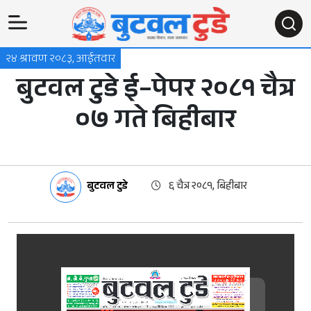
२४ श्रावण २०८३, आईतवार
बुटवल टुडे ई–पेपर २०८१ चैत्र
०७ गते बिहीबार
बुटवल टुडे
६ चैत्र २०८१, बिहीबार