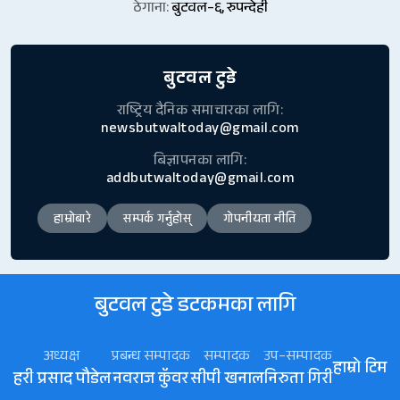
ठेगाना:
बुटवल–६, रुपन्देही
बुटवल टुडे
राष्ट्रिय दैनिक समाचारका लागि:
newsbutwaltoday@gmail.com
बिज्ञापनका लागि:
addbutwaltoday@gmail.com
हाम्रोबारे
सम्पर्क गर्नुहोस्
गोपनीयता नीति
बुटवल टुडे डटकमका लागि
अध्यक्ष
प्रबन्ध सम्पादक
सम्पादक
उप–सम्पादक
हाम्रो टिम
हरी प्रसाद पौडेल
नवराज कॅुवर
सीपी खनाल
निरुता गिरी